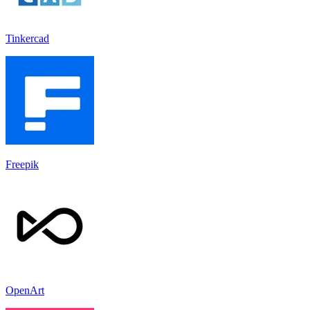
Tinkercad
Freepik
OpenArt