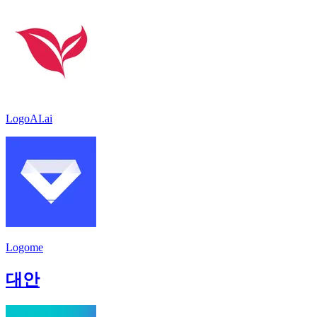
LogoAI.ai
Logome
대안