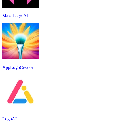
MakeLogo.AI
AppLogoCreator
LogoAI