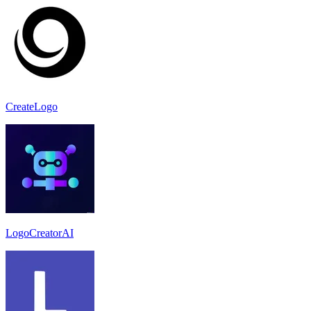
CreateLogo
LogoCreatorAI