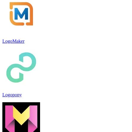
LogoMaker
Logopony