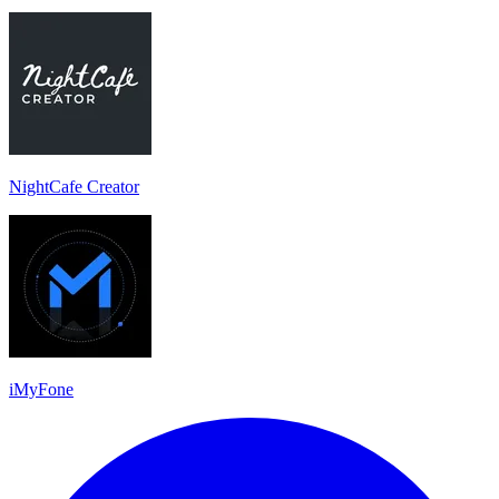
NightCafe Creator
iMyFone