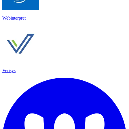
Webinterpret
Verisys