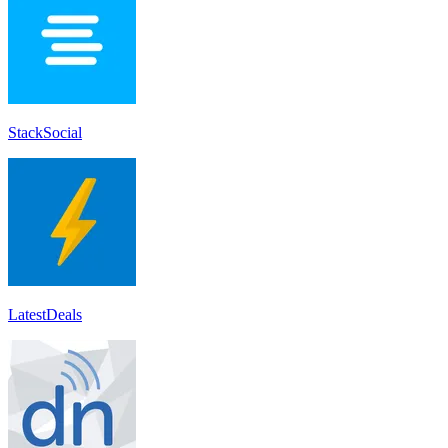
StackSocial
LatestDeals