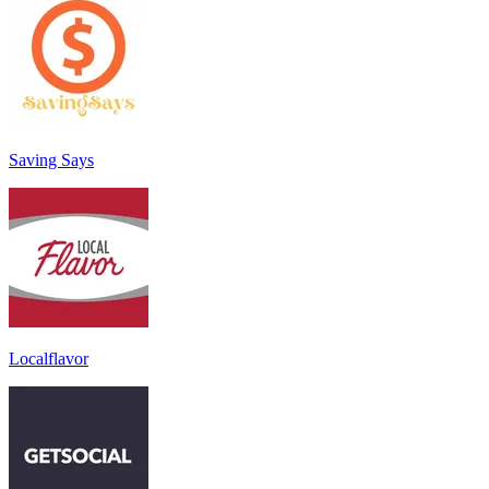
Saving Says
Localflavor