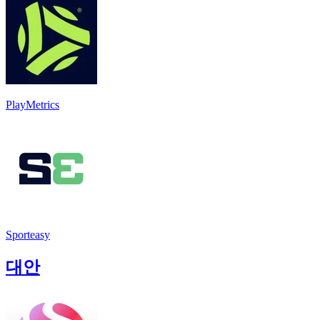
PlayMetrics
Sporteasy
대안