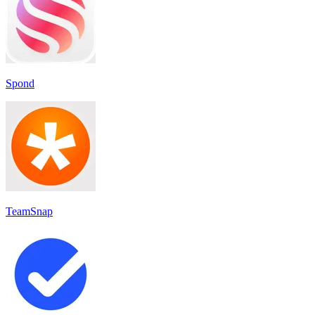
Spond
TeamSnap