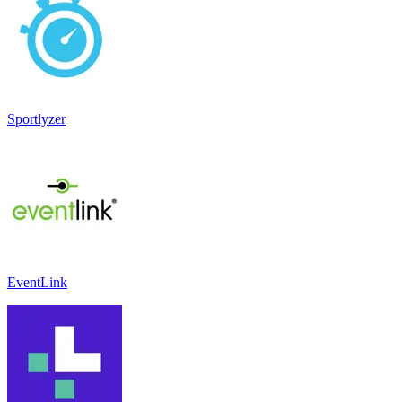
Sportlyzer
EventLink