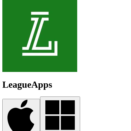
LeagueApps