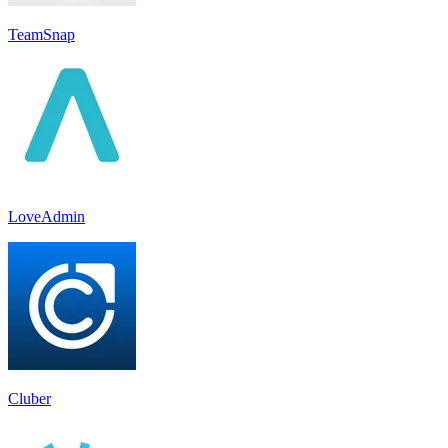
TeamSnap
LoveAdmin
Cluber