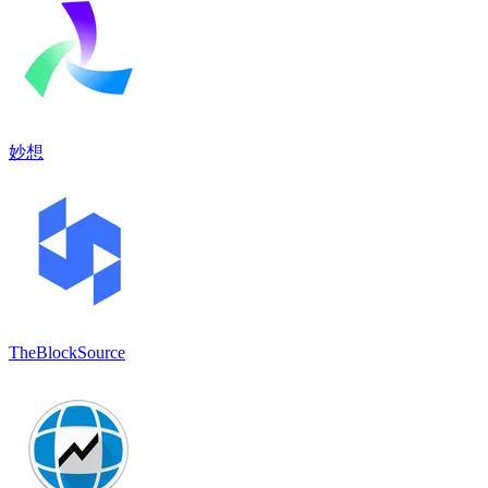
妙想
TheBlockSource