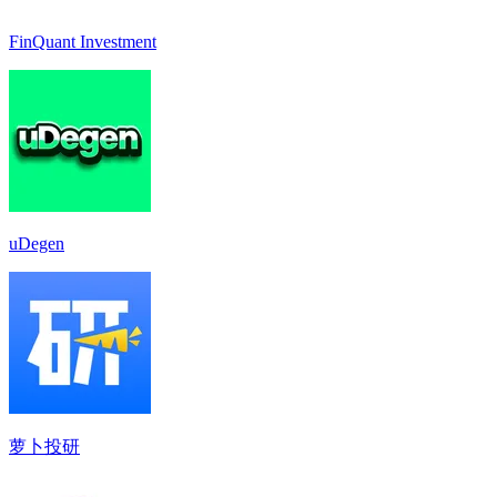
FinQuant Investment
uDegen
萝卜投研