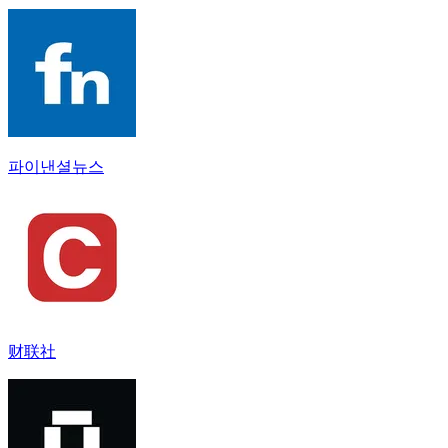
파이낸셜뉴스
财联社