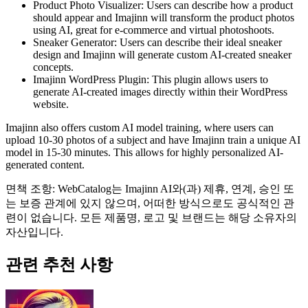
Product Photo Visualizer: Users can describe how a product
should appear and Imajinn will transform the product photos
using AI, great for e-commerce and virtual photoshoots.
Sneaker Generator: Users can describe their ideal sneaker
design and Imajinn will generate custom AI-created sneaker
concepts.
Imajinn WordPress Plugin: This plugin allows users to
generate AI-created images directly within their WordPress
website.
Imajinn also offers custom AI model training, where users can
upload 10-30 photos of a subject and have Imajinn train a unique AI
model in 15-30 minutes. This allows for highly personalized AI-
generated content.
면책 조항: WebCatalog는 Imajinn AI와(과) 제휴, 연계, 승인 또
는 보증 관계에 있지 않으며, 어떠한 방식으로도 공식적인 관
련이 없습니다. 모든 제품명, 로고 및 브랜드는 해당 소유자의
자산입니다.
관련 추천 사항