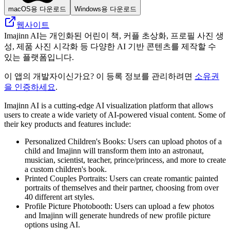
macOS용 다운로드
Windows용 다운로드
웹사이트
Imajinn AI는 개인화된 어린이 책, 커플 초상화, 프로필 사진 생
성, 제품 사진 시각화 등 다양한 AI 기반 콘텐츠를 제작할 수
있는 플랫폼입니다.
이 앱의 개발자이신가요? 이 등록 정보를 관리하려면
소유권
을 인증하세요
.
Imajinn AI is a cutting-edge AI visualization platform that allows
users to create a wide variety of AI-powered visual content. Some of
their key products and features include:
Personalized Children's Books: Users can upload photos of a
child and Imajinn will transform them into an astronaut,
musician, scientist, teacher, prince/princess, and more to create
a custom children's book.
Printed Couples Portraits: Users can create romantic painted
portraits of themselves and their partner, choosing from over
40 different art styles.
Profile Picture Photobooth: Users can upload a few photos
and Imajinn will generate hundreds of new profile picture
options using AI.