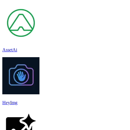
AssetAi
HeyImg