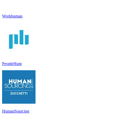
Workhuman
PeopleHum
HumanSourcing