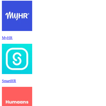
MyHR
SmartHR