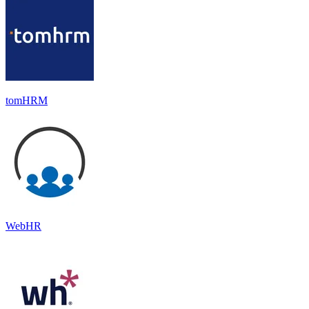
tomHRM
WebHR