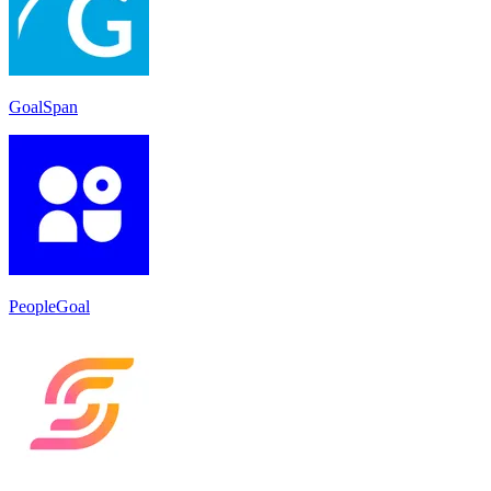
GoalSpan
PeopleGoal