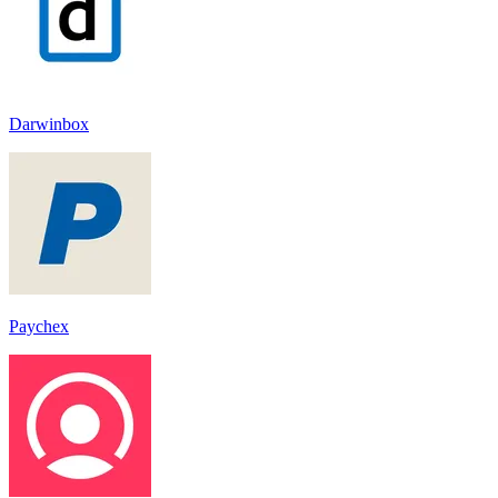
Darwinbox
Paychex