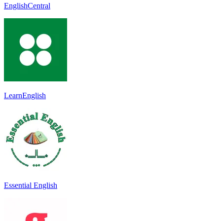
EnglishCentral
LearnEnglish
Essential English