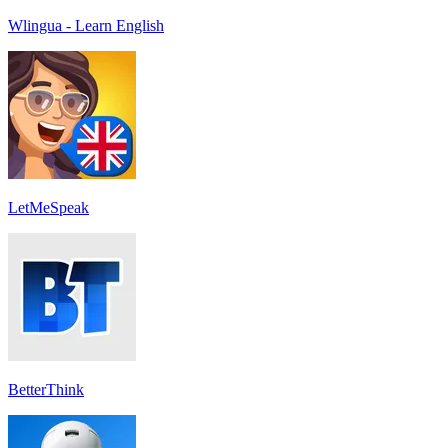
Wlingua - Learn English
LetMeSpeak
BetterThink