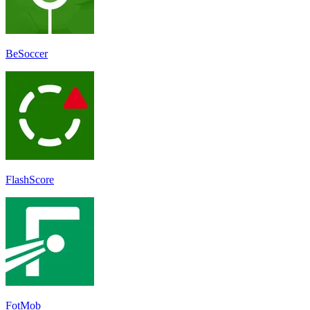
BeSoccer
FlashScore
FotMob