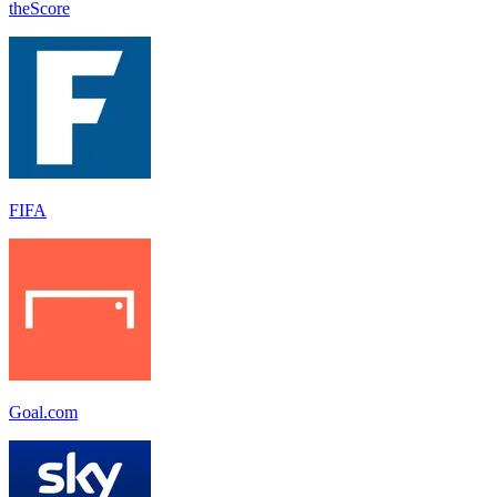
theScore
FIFA
Goal.com