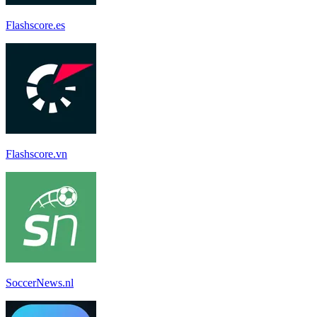
Flashscore.es
Flashscore.vn
SoccerNews.nl