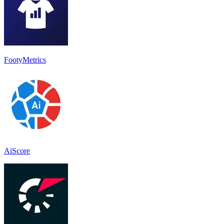
FootyMetrics
AiScore