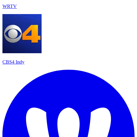
WRTV
CBS4 Indy