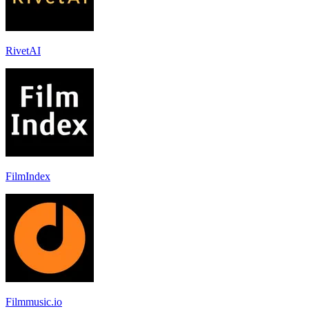
RivetAI
FilmIndex
Filmmusic.io