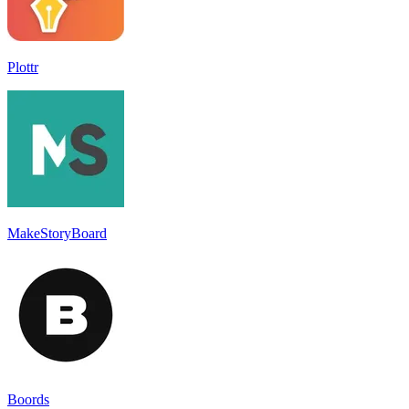
Plottr
MakeStoryBoard
Boords