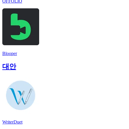
OFFOLIO
Blooper
대안
WriterDuet