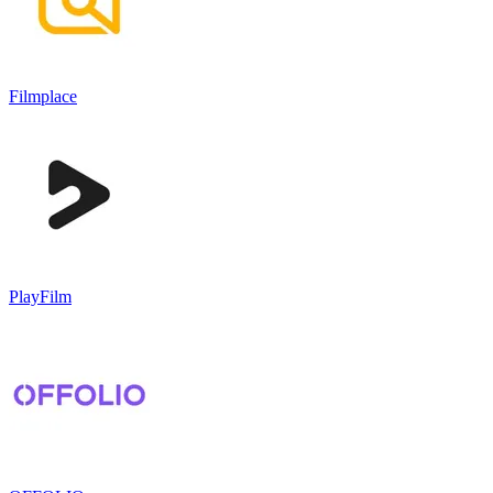
Filmplace
PlayFilm