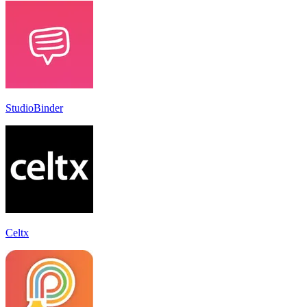
StudioBinder
Celtx