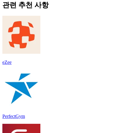
관련 추천 사항
eZee
PerfectGym