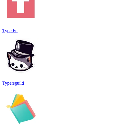
Type Fu
Typersguild