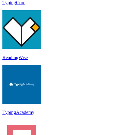
TypingCore
ReadingWise
TypingAcademy