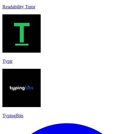
Readability Tutor
Typir
TypingBits