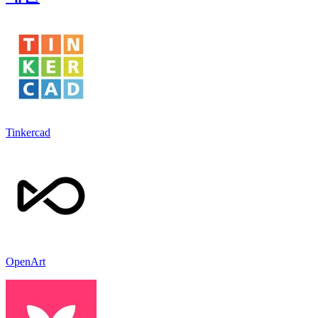
Tinkercad
OpenArt