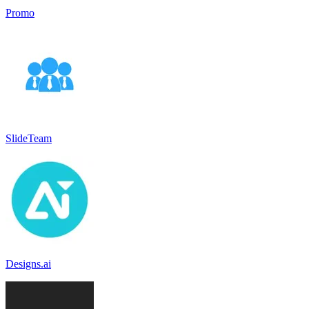
Promo
SlideTeam
Designs.ai