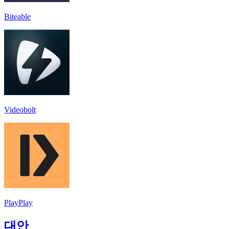
Biteable
Videobolt
PlayPlay
대안