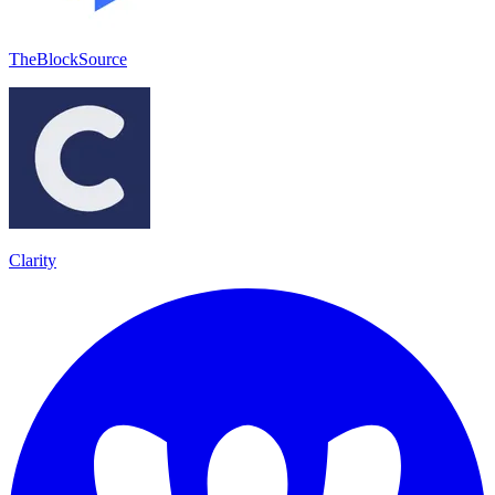
TheBlockSource
Clarity