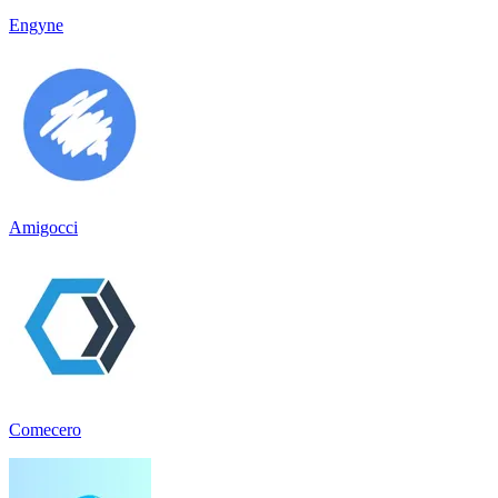
Engyne
Amigocci
Comecero