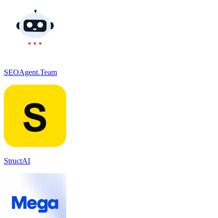
SEOAgent.Team
StructAI