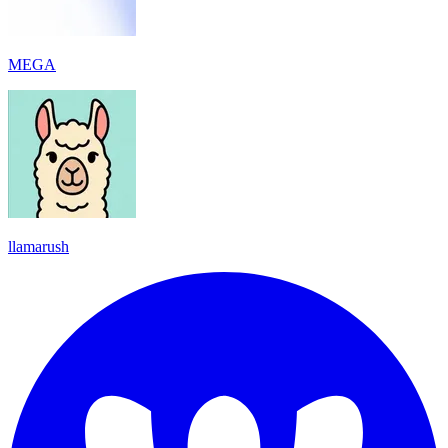
MEGA
llamarush