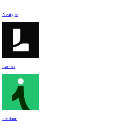
Neotype
Lanorx
idealane