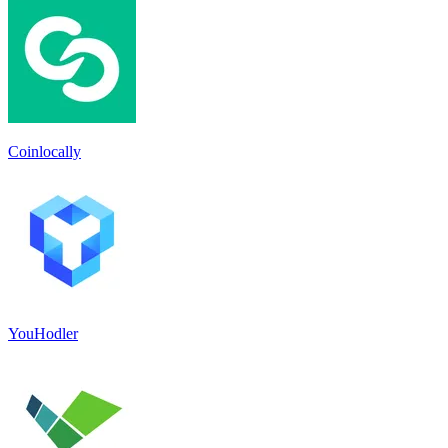
Coinlocally
YouHodler