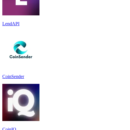
LendAPI
CoinSender
CoinIQ