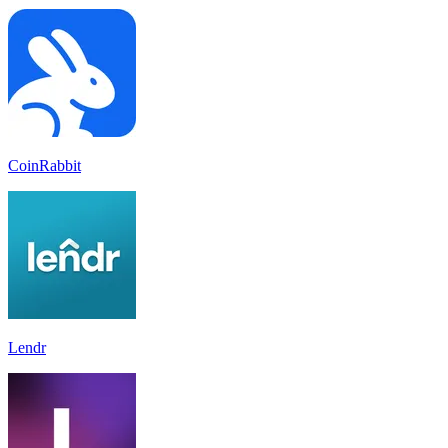
CoinRabbit
Lendr