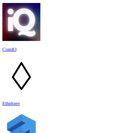
CoinIQ
Ethplorer