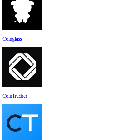
Coinglass
CoinTracker