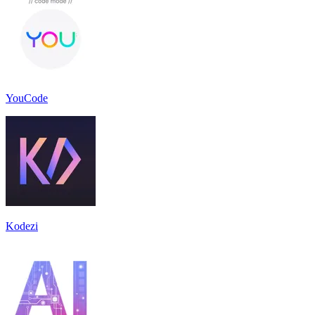
YouCode
Kodezi