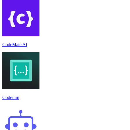
CodeMate AI
Codeium