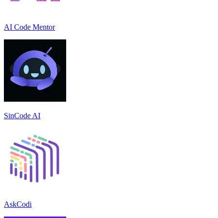
AI Code Mentor
SinCode AI
AskCodi