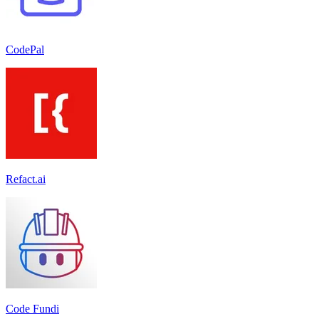
CodePal
Refact.ai
Code Fundi