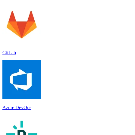
GitLab
Azure DevOps