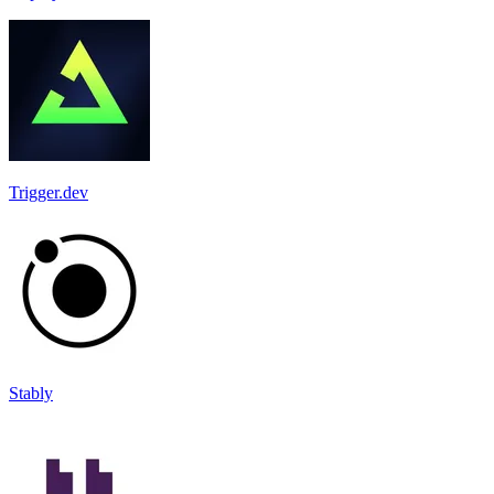
Trigger.dev
Stably