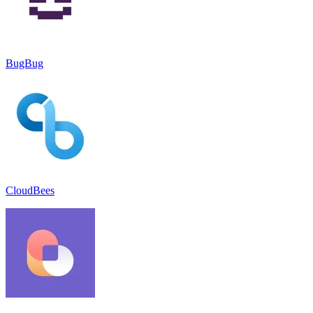
BugBug
CloudBees