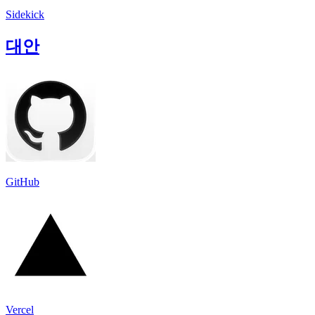
Sidekick
대안
GitHub
Vercel