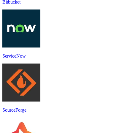
Bitbucket
ServiceNow
SourceForge