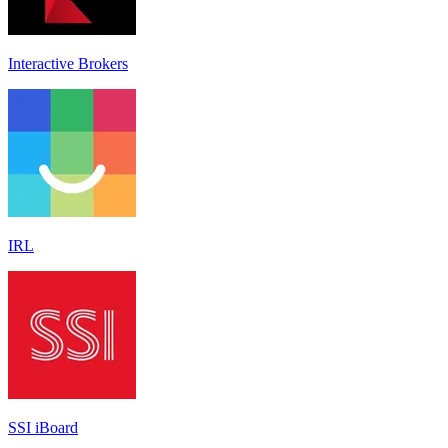
Interactive Brokers
IRL
SSI iBoard