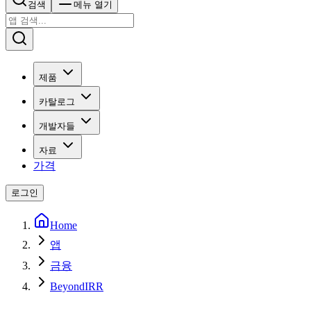
검색
메뉴 열기
제품
카탈로그
개발자들
자료
가격
로그인
Home
앱
금융
BeyondIRR