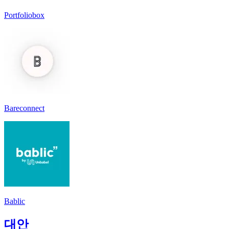
Portfoliobox
Bareconnect
Bablic
대안