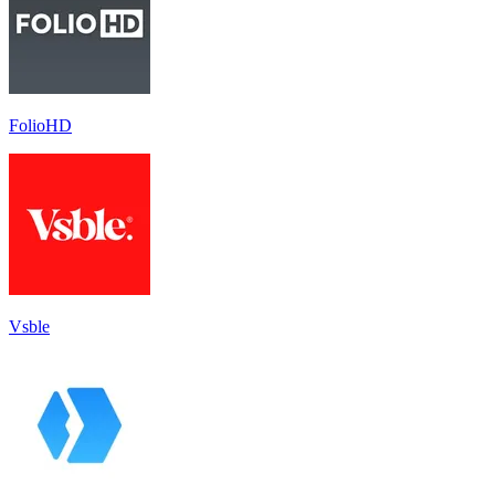
FolioHD
Vsble