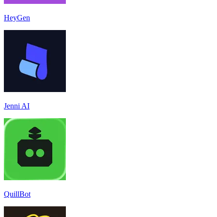
HeyGen
Jenni AI
QuillBot