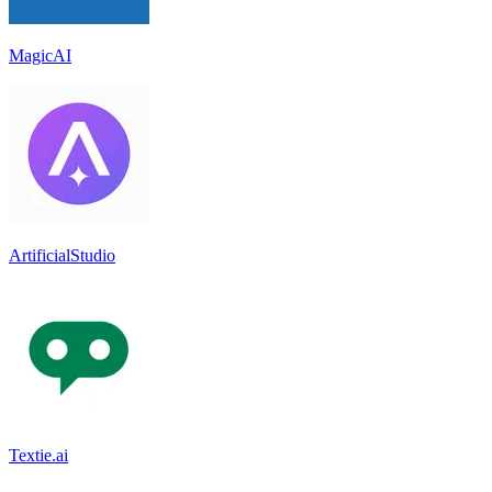
MagicAI
ArtificialStudio
Textie.ai