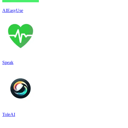
AIEasyUse
Speak
ToleAI