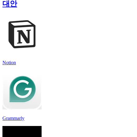
대안
Notion
Grammarly