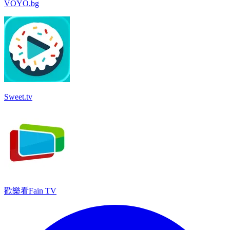
VOYO.bg
Sweet.tv
歡樂看Fain TV