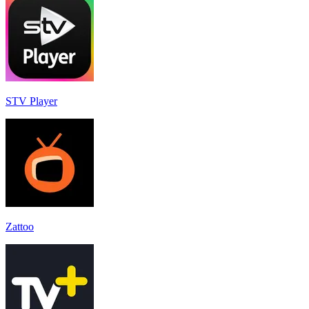
STV Player
Zattoo