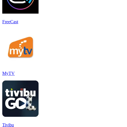
FreeCast
MyTV
Tivibu