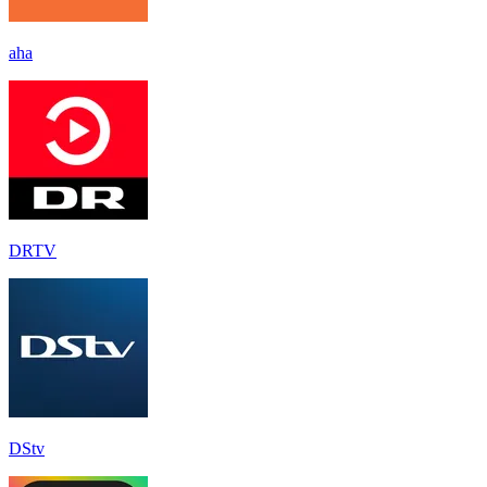
aha
DRTV
DStv