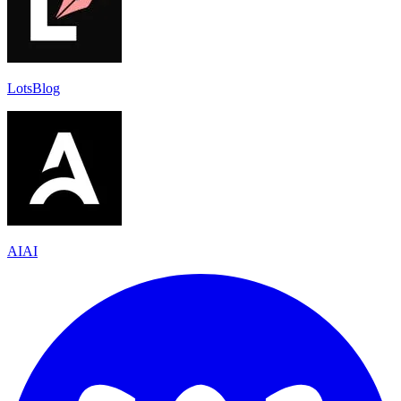
LotsBlog
AIAI