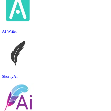
AI Writer
ShortlyAI