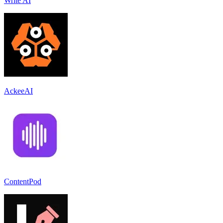
Write AI
AckeeAI
ContentPod