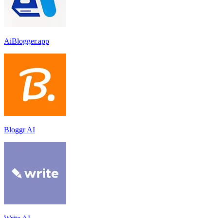
AiBlogger.app
Bloggr AI