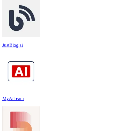
JustBlog.ai
MyAiTeam