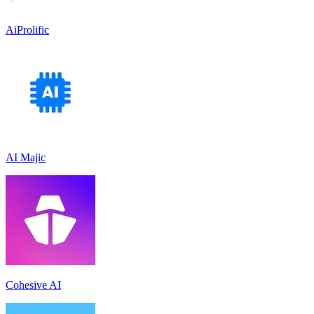
AiProlific
AI Majic
Cohesive AI