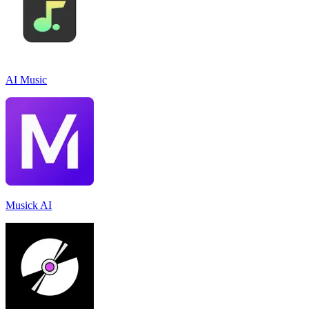
AI Music
Musick AI