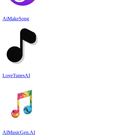
AiMakeSong
LoveTunesAI
AIMusicGen.AI