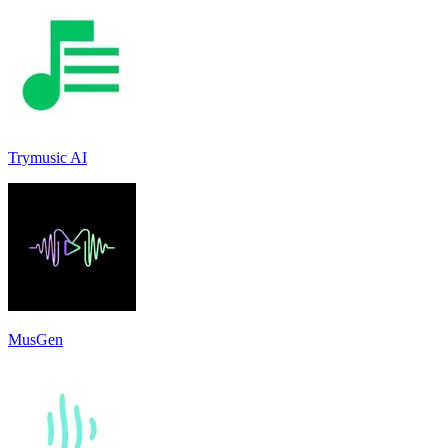
Trymusic AI
MusGen