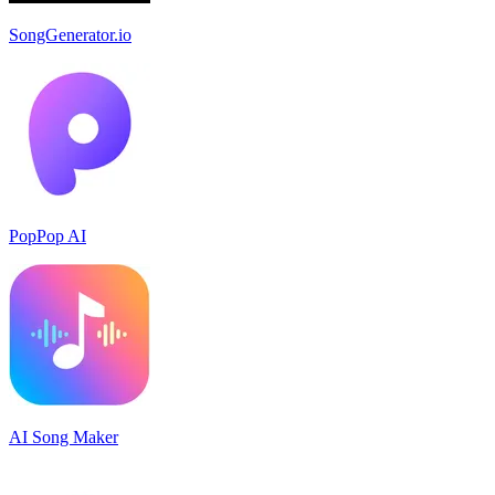
SongGenerator.io
PopPop AI
AI Song Maker