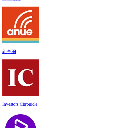
鉅亨網
Investors Chronicle