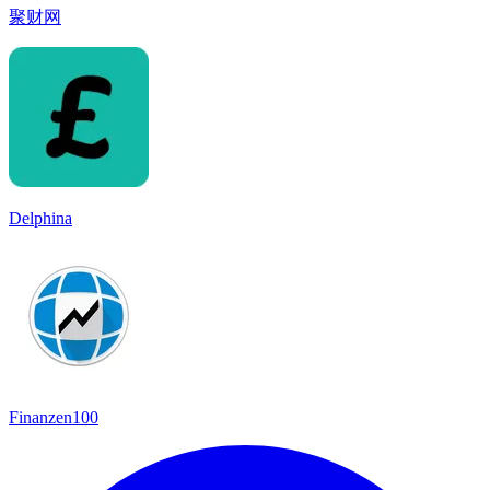
聚财网
Delphina
Finanzen100