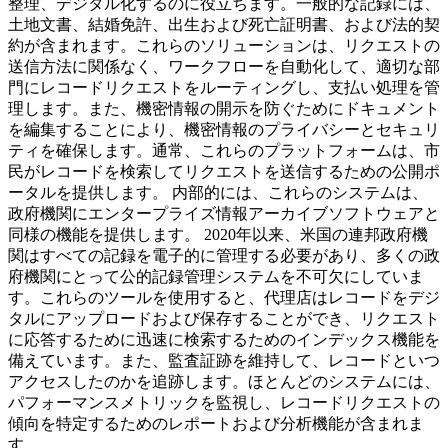
整理、デジタル化するのに役立ちます。一般的な記録には、
土地文書、結婚免許、出生および死亡証明書、および法的契
約が含まれます。これらのソリューションは、リクエストの
送信方法に関係なく、ワークフローを自動化して、適切な部
門にレコードリクエストをルーティングし、支払い処理を管
理します。また、機密情報の開示を防ぐためにドキュメント
を編集することにより、機密情報のプライバシーとセキュリ
ティを確保します。通常、これらのプラットフォームは、市
民がレコードを検索してリクエストを送信するための公開ポ
ータルを提供します。 内部的には、これらのシステムは、
政府機関にエンタープライズ情報アーカイブソフトウェアと
同様の機能を提供します。 2020年以来、米国の連邦政府機
関はすべての記録を電子的に管理する必要があり、多くの政
府機関にとって公的記録管理システムを不可欠にしていま
す。これらのツールを使用すると、代理店はレコードをデジ
タルにアップロードおよび保存することができ、リクエスト
に応答するために迅速に検索するためのインデックス機能を
備えています。また、監査証跡を維持して、レコードといつ
アクセスしたのかを追跡します。ほとんどのシステムには、
パフォーマンスメトリックを監視し、レコードリクエストの
傾向を特定するためのレポートおよび分析機能が含まれま
す。