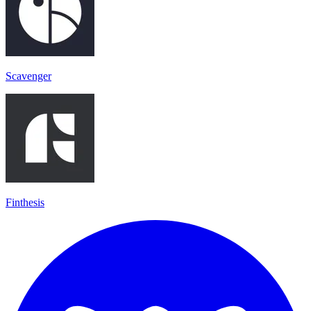
Scavenger
Finthesis