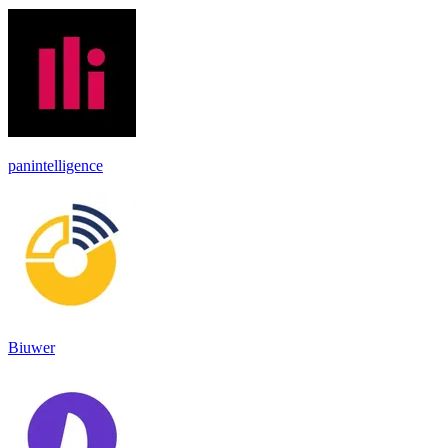
panintelligence
Biuwer