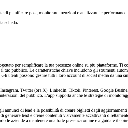
te di pianificare post, monitorare menzioni e analizzare le performance 
ta scheda.
ettato per semplificare la tua presenza online su più piattaforme. Ti co
tuo pubblico. Le caratteristiche chiave includono gli strumenti automatic
. Gli utenti possono gestire tutti i loro account di social media da un
Instagram, Twitter (ora X), LinkedIn, Tiktok, Pinterest, Google Busin
terazioni del pubblico. L'app supporta anche le strategie di monitoragg
li annunci di lead e la possibilità di creare biglietti dagli aggiornamenti 
 generare lead e creare contenuti visivamente accattivanti direttamente
tando le aziende a mantenere una forte presenza online e a guidare il coin