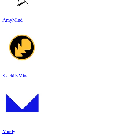
AmyMind
StackifyMind
Mindy