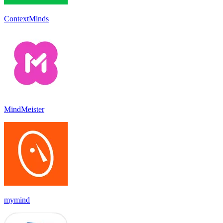
ContextMinds
MindMeister
mymind