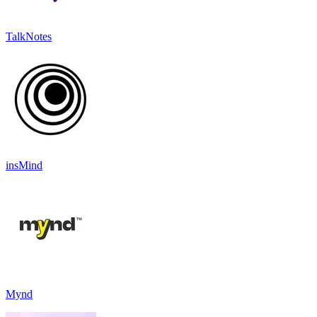
TalkNotes
insMind
Mynd