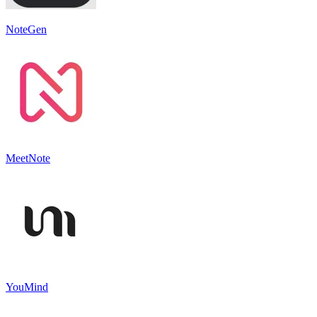
NoteGen
MeetNote
YouMind