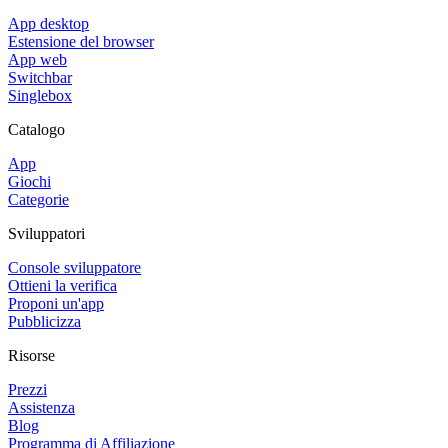
App desktop
Estensione del browser
App web
Switchbar
Singlebox
Catalogo
App
Giochi
Categorie
Sviluppatori
Console sviluppatore
Ottieni la verifica
Proponi un'app
Pubblicizza
Risorse
Prezzi
Assistenza
Blog
Programma di Affiliazione