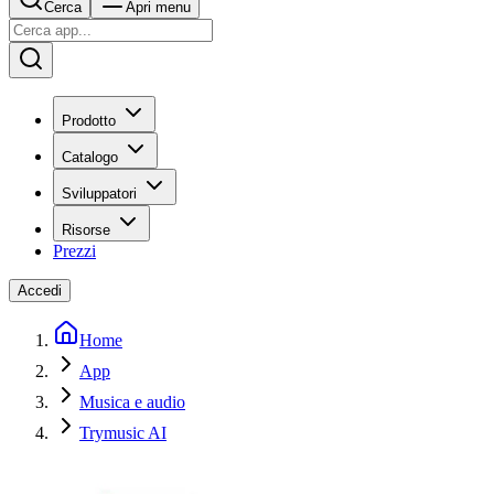
Cerca
Apri menu
Prodotto
Catalogo
Sviluppatori
Risorse
Prezzi
Accedi
Home
App
Musica e audio
Trymusic AI