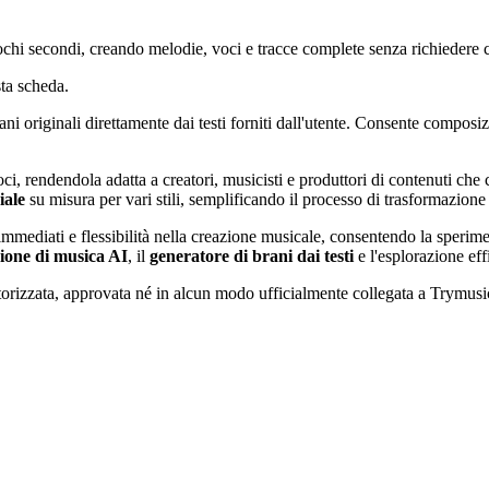
pochi secondi, creando melodie, voci e tracce complete senza richiedere
ta scheda.
 originali direttamente dai testi forniti dall'utente. Consente composiz
ci, rendendola adatta a creatori, musicisti e produttori di contenuti ch
iale
su misura per vari stili, semplificando il processo di trasformazione 
 immediati e flessibilità nella creazione musicale, consentendo la sperim
ione di musica AI
, il
generatore di brani dai testi
e l'esplorazione eff
torizzata, approvata né in alcun modo ufficialmente collegata a Trymusic 