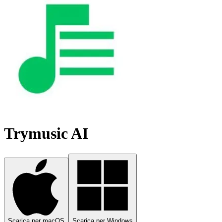
Trymusic AI
Scarica per macOS
Scarica per Windows