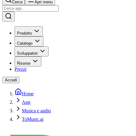
Cerca
Apri menu
Prodotto
Catalogo
Sviluppatori
Risorse
Prezzi
Accedi
Home
App
Musica e audio
ToMusic.ai