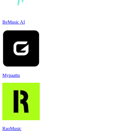
BeMusic AI
Mypaattu
RaoMusic