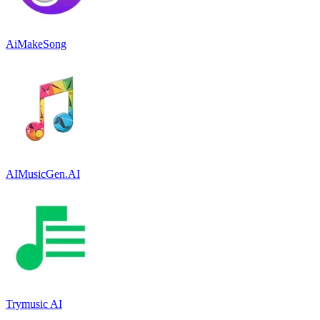
AiMakeSong
AIMusicGen.AI
Trymusic AI