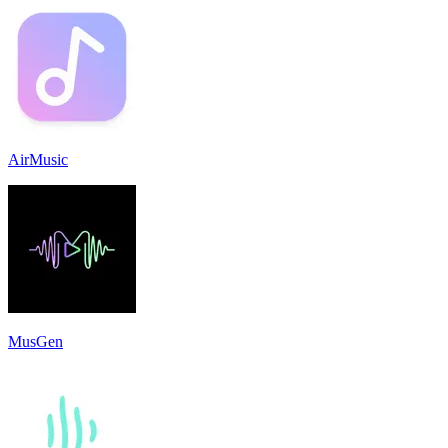
AirMusic
MusGen