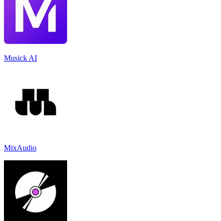
Musick AI
MixAudio