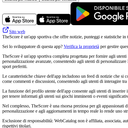
Sito web
TheScore è un'app sportiva che offre notizie, punteggi e statistiche in 
Sei lo sviluppatore di questa app?
Verifica la proprietà
per gestire ques
TheScore è un'app sportiva completa progettata per fornire agli utenti a
personalizzazione avanzate, consentendo agli utenti di personalizzare l
sport preferiti.
Le caratteristiche chiave dell'app includono un feed di notizie che si 
come commenti e discussioni, consentendo agli utenti di interagire tra l
La funzione del profilo utente dell'app consente agli utenti di inserire
per tenere informati gli utenti sui giochi imminenti o eventi significativ
Nel complesso, TheScore è una risorsa preziosa per gli appassionati di 
personalizzazione e agli aggiornamenti in tempo reale lo rende uno stru
Esclusione di responsabilità: WebCatalog non è affiliata, associata, aut
rispettivi titolari.