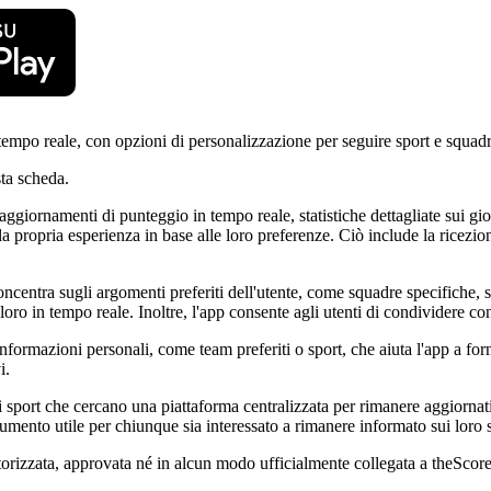
tempo reale, con opzioni di personalizzazione per seguire sport e squadre
ta scheda.
ggiornamenti di punteggio in tempo reale, statistiche dettagliate sui gioc
a propria esperienza in base alle loro preferenze. Ciò include la ricezion
concentra sugli argomenti preferiti dell'utente, come squadre specifiche,
oro in tempo reale. Inoltre, l'app consente agli utenti di condividere co
 informazioni personali, come team preferiti o sport, che aiuta l'app a fo
i.
sport che cercano una piattaforma centralizzata per rimanere aggiornati s
mento utile per chiunque sia interessato a rimanere informato sui loro s
orizzata, approvata né in alcun modo ufficialmente collegata a theScore. 