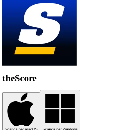
theScore
Scarica per macOS
Scarica per Windows