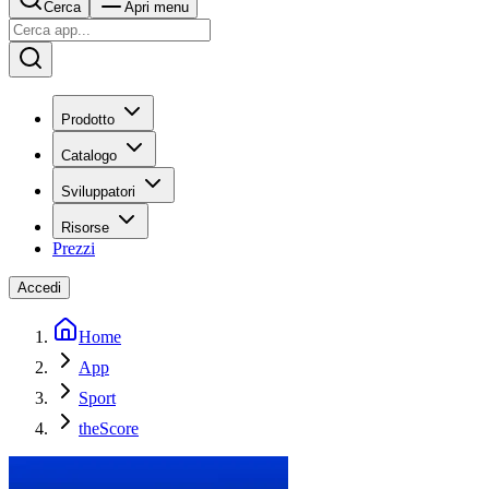
Cerca
Apri menu
Prodotto
Catalogo
Sviluppatori
Risorse
Prezzi
Accedi
Home
App
Sport
theScore