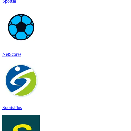
Sportsa
NetScores
SportsPlus