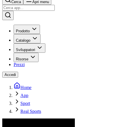
Cerca
Apri menu
Prodotto
Catalogo
Sviluppatori
Risorse
Prezzi
Accedi
Home
App
Sport
Real Sports