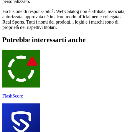
personalizzato.
Esclusione di responsabilità: WebCatalog non è affiliata, associata,
autorizzata, approvata né in alcun modo ufficialmente collegata a
Real Sports. Tutti i nomi dei prodotti, i loghi e i marchi sono di
proprietà dei rispettivi titolari.
Potrebbe interessarti anche
FlashScore