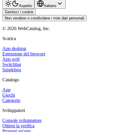
Aspetto
Italiano
Gestisci i cookie
Non vendere o condividere i miei dati personali
©
2026
WebCatalog, Inc.
Scarica
App desktop
Estensione del browser
App web
Switchbar
Singlebox
Catalogo
App
Giochi
Categorie
Sviluppatori
Console sviluppatore
Ottieni la verifica
Proponi un'app