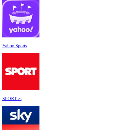
Yahoo Sports
SPORT.es