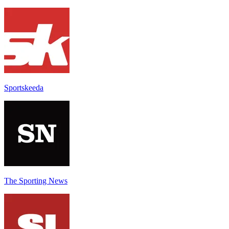
Sportskeeda
The Sporting News