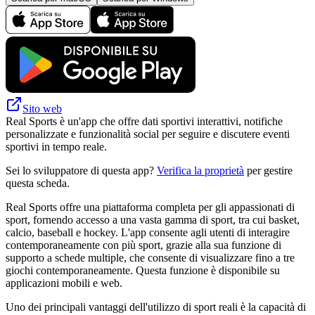
Sito web
Real Sports è un'app che offre dati sportivi interattivi, notifiche
personalizzate e funzionalità social per seguire e discutere eventi
sportivi in tempo reale.
Sei lo sviluppatore di questa app?
Verifica la proprietà
per gestire
questa scheda.
Real Sports offre una piattaforma completa per gli appassionati di
sport, fornendo accesso a una vasta gamma di sport, tra cui basket,
calcio, baseball e hockey. L'app consente agli utenti di interagire
contemporaneamente con più sport, grazie alla sua funzione di
supporto a schede multiple, che consente di visualizzare fino a tre
giochi contemporaneamente. Questa funzione è disponibile su
applicazioni mobili e web.
Uno dei principali vantaggi dell'utilizzo di sport reali è la capacità di