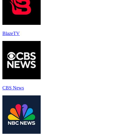
BlazeTV
CBS News