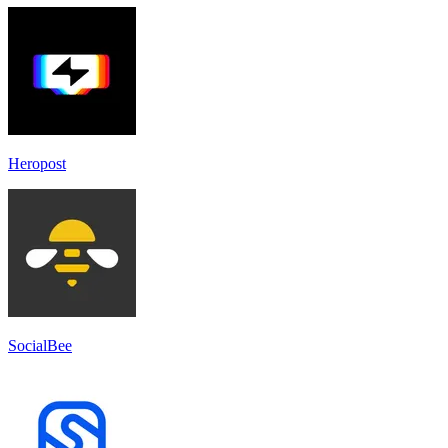
Heropost
SocialBee