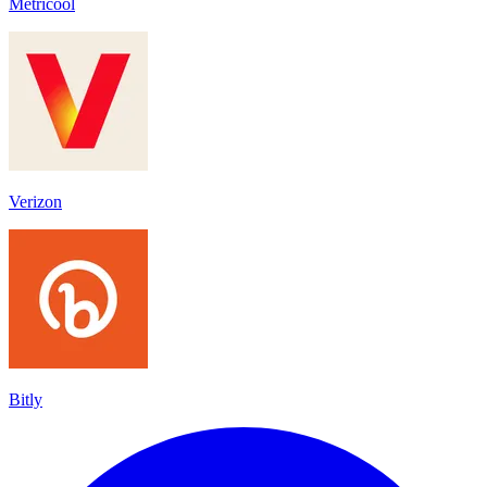
Metricool
Verizon
Bitly