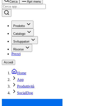
Cerca
Apri menu
Prodotto
Catalogo
Sviluppatori
Risorse
Prezzi
Accedi
Home
App
Produttività
SocialDog