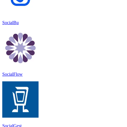
SocialBu
SocialFlow
SocialGest