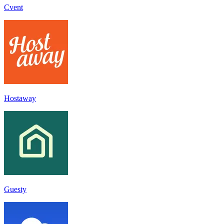
Cvent
Hostaway
Guesty