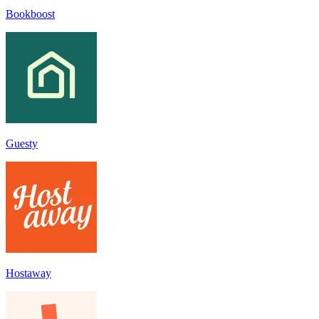
Bookboost
Guesty
Hostaway