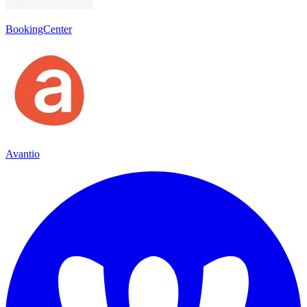
BookingCenter
Avantio