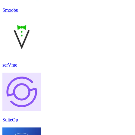
Smoobu
serVme
SuiteOp