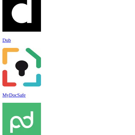
Dub
MyDocSafe