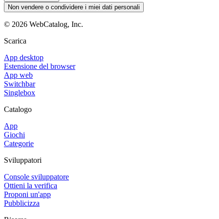
Non vendere o condividere i miei dati personali
©
2026
WebCatalog, Inc.
Scarica
App desktop
Estensione del browser
App web
Switchbar
Singlebox
Catalogo
App
Giochi
Categorie
Sviluppatori
Console sviluppatore
Ottieni la verifica
Proponi un'app
Pubblicizza