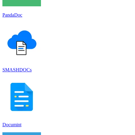
PandaDoc
SMASHDOCs
Documint