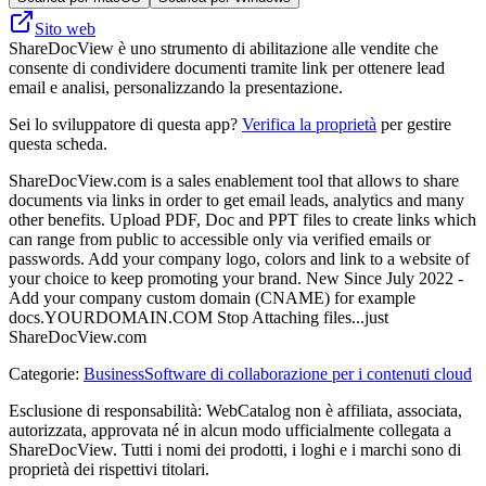
Sito web
ShareDocView è uno strumento di abilitazione alle vendite che
consente di condividere documenti tramite link per ottenere lead
email e analisi, personalizzando la presentazione.
Sei lo sviluppatore di questa app?
Verifica la proprietà
per gestire
questa scheda.
ShareDocView.com is a sales enablement tool that allows to share
documents via links in order to get email leads, analytics and many
other benefits. Upload PDF, Doc and PPT files to create links which
can range from public to accessible only via verified emails or
passwords. Add your company logo, colors and link to a website of
your choice to keep promoting your brand. New Since July 2022 -
Add your company custom domain (CNAME) for example
docs.YOURDOMAIN.COM Stop Attaching files...just
ShareDocView.com
Categorie
:
Business
Software di collaborazione per i contenuti cloud
Esclusione di responsabilità: WebCatalog non è affiliata, associata,
autorizzata, approvata né in alcun modo ufficialmente collegata a
ShareDocView. Tutti i nomi dei prodotti, i loghi e i marchi sono di
proprietà dei rispettivi titolari.