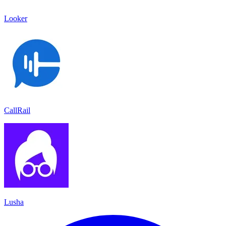
Looker
CallRail
Lusha