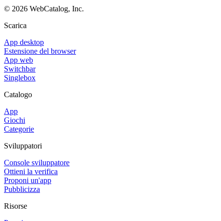
©
2026
WebCatalog, Inc.
Scarica
App desktop
Estensione del browser
App web
Switchbar
Singlebox
Catalogo
App
Giochi
Categorie
Sviluppatori
Console sviluppatore
Ottieni la verifica
Proponi un'app
Pubblicizza
Risorse