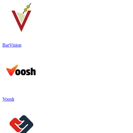
BarVision
Voosh