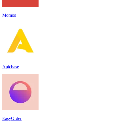
Momos
Apicbase
EasyOrder