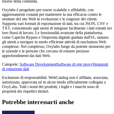
risorse della comunità.
Oxylabs è progettato per essere scalabile e affidabile, con
aggiornamenti costanti per mantenere la sua efficacia contro le
strutture del sito Web in evoluzione e le esigenze dei clienti.
Supporta vari formati di esportazione di dati, tra cui JSON, CSV e
TXT, consentendo agli utenti di integrare facilmente i dati estratti nei
loro flussi di lavoro. Le funzionalità avanzate della piattaforma,
come Captcha Bypass e l'impronta digitale guidata dall'IA, aiutano
gli utenti a navigare in modo efficiente attività di raschiatura Web
complesse. Nel complesso, Oxylabs funge da potente strumento per
le aziende e le persone che cercano di estrarre preziose
approfondimenti dai dati Web.
Categorie
:
Software Development
Software di rete proxy
Strumenti
di estrazione dati
Esclusione di responsabilità: WebCatalog non è affiliata, associata,
autorizzata, approvata né in alcun modo ufficialmente collegata a
OxyLabs. Tutti i nomi dei prodotti, i loghi e i marchi sono di
proprietà dei rispettivi titolari.
Potrebbe interessarti anche