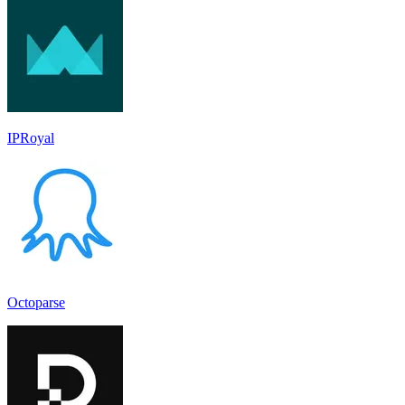
IPRoyal
Octoparse