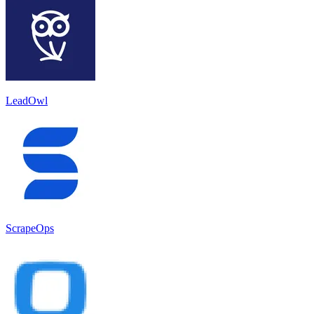
LeadOwl
ScrapeOps