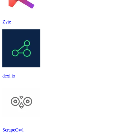
Zyte
dexi.io
ScrapeOwl