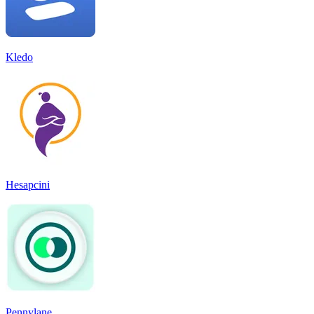
Kledo
Hesapcini
Pennylane