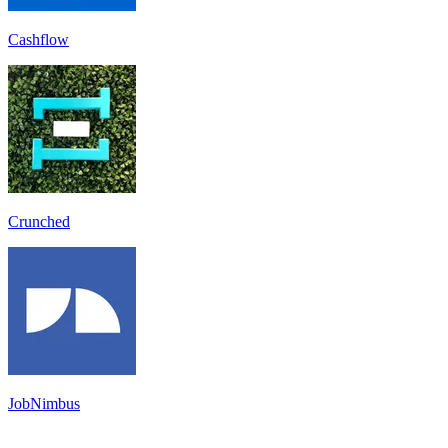
Cashflow
Crunched
JobNimbus