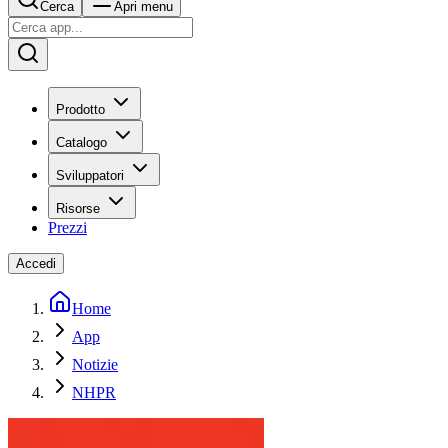
Cerca
Apri menu
Prodotto
Catalogo
Sviluppatori
Risorse
Prezzi
Accedi
Home
App
Notizie
NHPR