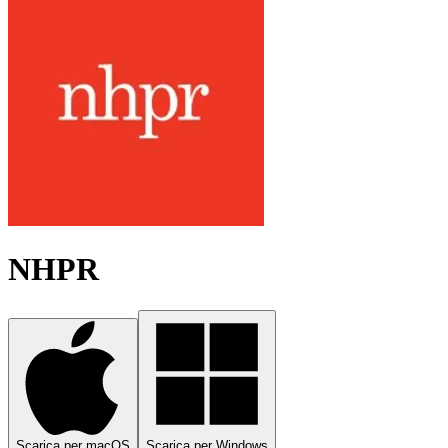
NHPR
Scarica per macOS
Scarica per Windows