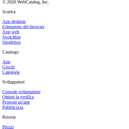
©
2026
WebCatalog, Inc.
Scarica
App desktop
Estensione del browser
App web
Switchbar
Singlebox
Catalogo
App
Giochi
Categorie
Sviluppatori
Console sviluppatore
Ottieni la verifica
Proponi un'app
Pubblicizza
Risorse
Prezzi