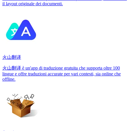
il layout originale dei documenti.
火山翻译
火山翻译 è un'app di traduzione gratuita che supporta oltre 100
lingue e offre traduzioni accurate per vari contesti, sia online che
offline.