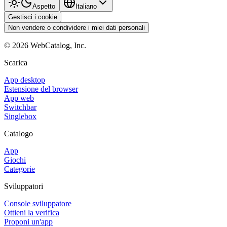
Aspetto
Italiano
Gestisci i cookie
Non vendere o condividere i miei dati personali
©
2026
WebCatalog, Inc.
Scarica
App desktop
Estensione del browser
App web
Switchbar
Singlebox
Catalogo
App
Giochi
Categorie
Sviluppatori
Console sviluppatore
Ottieni la verifica
Proponi un'app