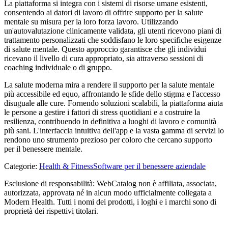
La piattaforma si integra con i sistemi di risorse umane esistenti,
consentendo ai datori di lavoro di offrire supporto per la salute
mentale su misura per la loro forza lavoro. Utilizzando
un'autovalutazione clinicamente validata, gli utenti ricevono piani di
trattamento personalizzati che soddisfano le loro specifiche esigenze
di salute mentale. Questo approccio garantisce che gli individui
ricevano il livello di cura appropriato, sia attraverso sessioni di
coaching individuale o di gruppo.
La salute moderna mira a rendere il supporto per la salute mentale
più accessibile ed equo, affrontando le sfide dello stigma e l'accesso
disuguale alle cure. Fornendo soluzioni scalabili, la piattaforma aiuta
le persone a gestire i fattori di stress quotidiani e a costruire la
resilienza, contribuendo in definitiva a luoghi di lavoro e comunità
più sani. L'interfaccia intuitiva dell'app e la vasta gamma di servizi lo
rendono uno strumento prezioso per coloro che cercano supporto
per il benessere mentale.
Categorie
:
Health & Fitness
Software per il benessere aziendale
Esclusione di responsabilità: WebCatalog non è affiliata, associata,
autorizzata, approvata né in alcun modo ufficialmente collegata a
Modern Health. Tutti i nomi dei prodotti, i loghi e i marchi sono di
proprietà dei rispettivi titolari.