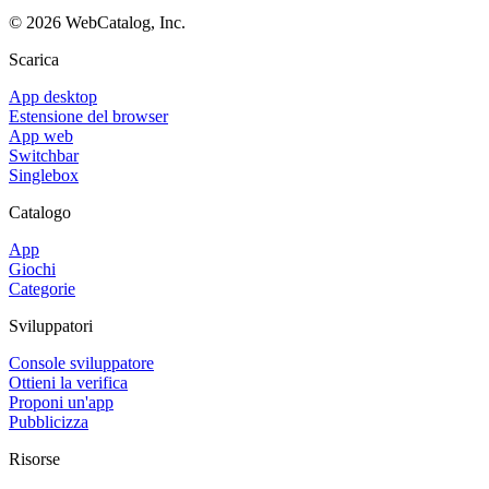
©
2026
WebCatalog, Inc.
Scarica
App desktop
Estensione del browser
App web
Switchbar
Singlebox
Catalogo
App
Giochi
Categorie
Sviluppatori
Console sviluppatore
Ottieni la verifica
Proponi un'app
Pubblicizza
Risorse