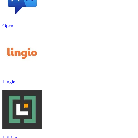
OpenL
Lingio
LitLingo